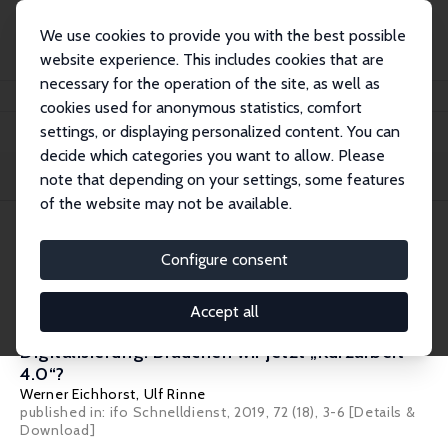
We use cookies to provide you with the best possible
website experience. This includes cookies that are
necessary for the operation of the site, as well as
Home
Publications
IZA Standpunkte
cookies used for anonymous statistics, comfort
settings, or displaying personalized content. You can
decide which categories you want to allow. Please
Filters
note that depending on your settings, some features
of the website may not be available.
8 IZA Standpunkte
Configure consent
IZA Standpunkt Nr. 96
Accept all
Drohender Abschwung in Zeiten der
Digitalisierung: Brauchen wir jetzt „Kurzarbeit
4.0“?
Werner Eichhorst
,
Ulf Rinne
published in: ifo Schnelldienst, 2019, 72 (18), 3-6
[Details &
Download]