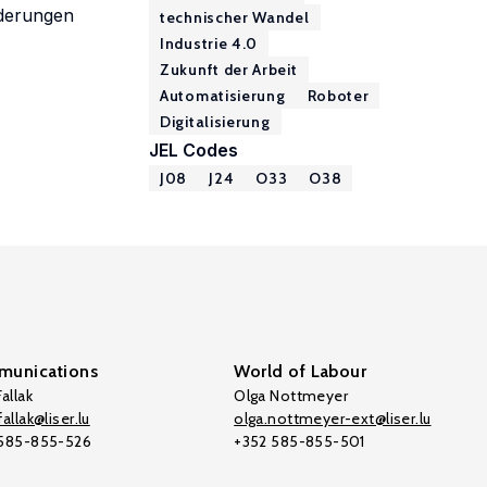
rderungen
technischer Wandel
Industrie 4.0
Zukunft der Arbeit
Automatisierung
Roboter
Digitalisierung
JEL Codes
J08
J24
O33
O38
unications
World of Labour
allak
Olga Nottmeyer
allak@liser.lu
olga.nottmeyer-ext@liser.lu
 585-855-526
+352 585-855-501