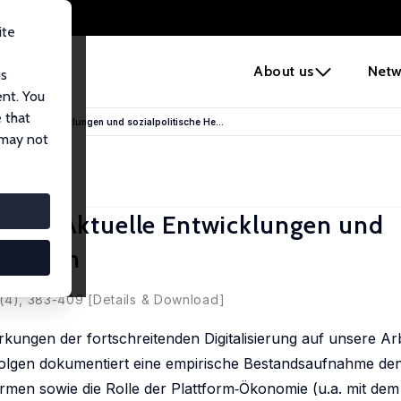
ite
e
About us
Netw
us
ent. You
 that
Aktuelle Entwicklungen und sozialpolitische He...
 may not
markt: Aktuelle Entwicklungen und
erungen
 Tobsch
2 (4), 383-409
[Details & Download]
rkungen der fortschreitenden Digitalisierung auf unsere Ar
Folgen dokumentiert eine empirische Bestandsaufnahme den
men sowie die Rolle der Plattform‐Ökonomie (u.a. mit d