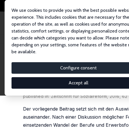
We use cookies to provide you with the best possible webs
experience. This includes cookies that are necessary for th
operation of the site, as well as cookies used for anonymo
statistics, comfort settings, or displaying personalized cont
can decide which categories you want to allow. Please note
Home
Publications
IZA Standpunkte
Digitalisierung und Arbeitsmarkt: 
depending on your settings, some features of the website
be available.
IZA Standpunkt Nr. 85
Configure consent
Digitalisierung und Arbeits
sozialpolitische Herausford
Accept all
Werner Eichhorst
,
Holger Hinte
,
Ulf Rinne
,
Verena
published in: Zeitschrift für Sozialreform, 2016, 6
Der vorliegende Beitrag setzt sich mit den Auswi
auseinander. Nach einer Diskussion möglicher 
einsetzenden Wandel der Berufe und Erwerbsfor