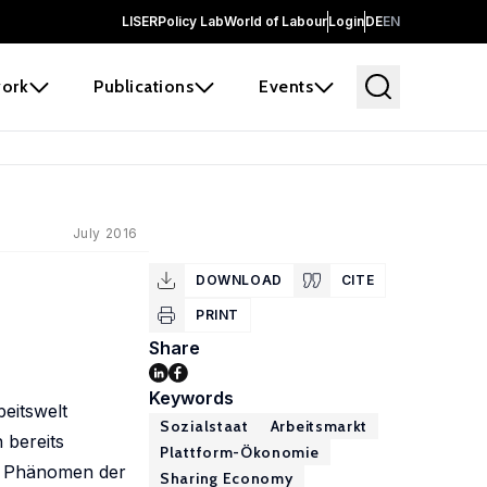
LISER
Policy Lab
World of Labour
Login
DE
EN
ork
Publications
Events
July 2016
DOWNLOAD
CITE
PRINT
Share
Keywords
beitswelt
Sozialstaat
Arbeitsmarkt
 bereits
Plattform-Ökonomie
em Phänomen der
Sharing Economy