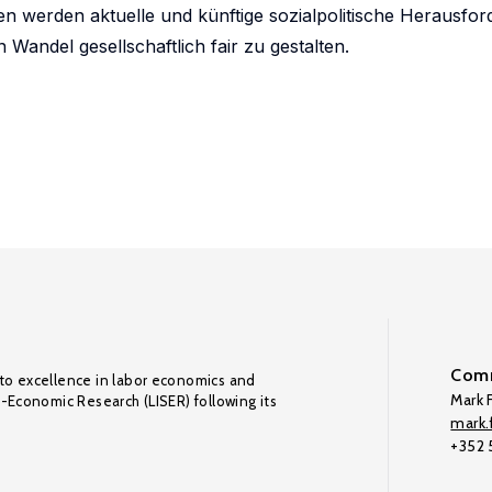
en werden aktuelle und künftige sozialpolitische Herausfo
 Wandel gesellschaftlich fair zu gestalten.
Comm
to excellence in labor economics and
Mark F
o-Economic Research (LISER) following its
mark.f
+352