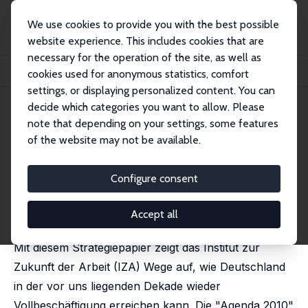
We use cookies to provide you with the best possible
website experience. This includes cookies that are
necessary for the operation of the site, as well as
Home
Publications
IZA Standpunkte
cookies used for anonymous statistics, comfort
Agenda 2020: Strategien für eine Politik der Vollbeschäftigung
settings, or displaying personalized content. You can
decide which categories you want to allow. Please
IZA Standpunkt Nr. 24
note that depending on your settings, some features
March 2010
of the website may not be available.
Agenda 2020: Strategien für
eine Politik der
Configure consent
Vollbeschäftigung
Accept all
Hilmar Schneider
,
Klaus F. Zimmermann
Mit diesem Strategiepapier zeigt das Institut zur
Zukunft der Arbeit (IZA) Wege auf, wie Deutschland
in der vor uns liegenden Dekade wieder
Vollbeschäftigung erreichen kann. Die "Agenda 2010"