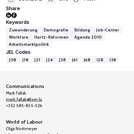
Share
Keywords
Zuwanderung
Demografie
Bildung
Job-Center
Workfare
Hartz-Reformen
Agenda 2010
Arbeitsmarktpolitik
JEL Codes
J08
J18
J21
J24
J38
J61
J68
I28
I38
Communications
Mark Fallak
mark.fallak@liser.lu
+352 585-855-526
World of Labour
Olga Nottmeyer