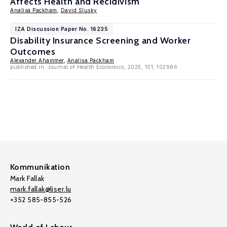
Affects Health and Recidivism
Analisa Packham
,
David Slusky
IZA Discussion Paper No. 16235
Disability Insurance Screening and Worker
Outcomes
Alexander Ahammer
,
Analisa Packham
published in: Journal of Health Economics, 2025, 101, 102986
Kommunikation
Mark Fallak
mark.fallak@liser.lu
+352 585-855-526