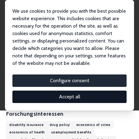
We use cookies to provide you with the best possible
website experience. This includes cookies that are
necessary for the operation of the site, as well as
Startseite
Personen
Analisa Packham
cookies used for anonymous statistics, comfort
settings, or displaying personalized content. You can
decide which categories you want to allow. Please
Analisa Packham
note that depending on your settings, some features
Research Fellow
of the website may not be available.
Vanderbilt University
analisa.packham@vanderbilt.edu
Configure consent
externe Webseite
CV
Accept all
Forschungsinteressen
disability insurance
drug policy
economics of crime
economics of health
unemployment benefits