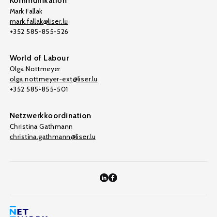
Kommunikation
Mark Fallak
mark.fallak@liser.lu
+352 585-855-526
World of Labour
Olga Nottmeyer
olga.nottmeyer-ext@liser.lu
+352 585-855-501
Netzwerkkoordination
Christina Gathmann
christina.gathmann@liser.lu