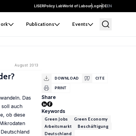
LISER
Policy Lab
World of Labour
Login
DE
EN
ork
Publications
Events
August 2013
der?
DOWNLOAD
CITE
PRINT
Share
u wandeln. Das
 soll auch
Keywords
e, ob diese
Green Jobs
Green Economy
 Mikrodaten
Arbeitsmarkt
Beschäftigung
n Deutschland
Deutschland