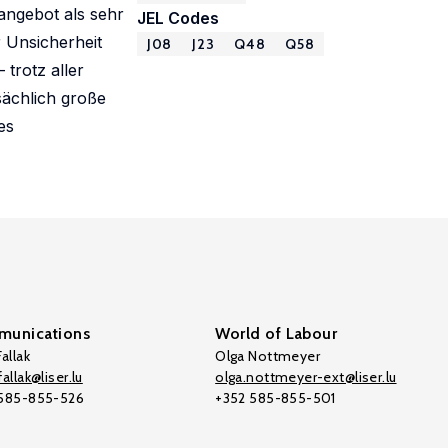
nangebot als sehr
JEL Codes
 Unsicherheit
J08
J23
Q48
Q58
trotz aller
tsächlich große
es
unications
World of Labour
allak
Olga Nottmeyer
allak@liser.lu
olga.nottmeyer-ext@liser.lu
 585-855-526
+352 585-855-501