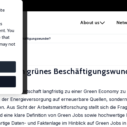
ite
e
About us
Netw
us
ent. You
 that
sein grünes Beschäftigungswunder?
 may not
and sein grünes Beschäftigungswun
utsche Volkswirtschaft langfristig zu einer Green Economy z
g der Energieversorgung auf erneuerbare Quellen, sondern
n. Aus Sicht der Arbeitsmarktforschung stellt sich die Frag
sind eine klare Definition von Green Jobs sowie hochwertige
ärtige Daten- und Faktenlage im Hinblick auf Green Jobs i