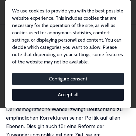
We use cookies to provide you with the best possible
website experience. This includes cookies that are
necessary for the operation of the site, as well as
Startseite
Publikationen
IZA Standpunkte
cookies used for anonymous statistics, comfort
Zuwanderung und Integration: Bausteine einer demografiefesten Politik
settings, or displaying personalized content. You can
decide which categories you want to allow. Please
IZA Standpunkt Nr. 55
note that depending on your settings, some features
December 2012
of the website may not be available.
Zuwanderung und Integration:
Bausteine einer
Configure consent
demografiefesten Politik
Accept all
Holger Hinte
Der demografische Wandel zwingt Deutschland zu
empfindlichen Korrekturen seiner Politik auf allen
Ebenen. Dies gilt auch für eine Reform der
Zuwanderungspolitik mit dem Ziel, sie am