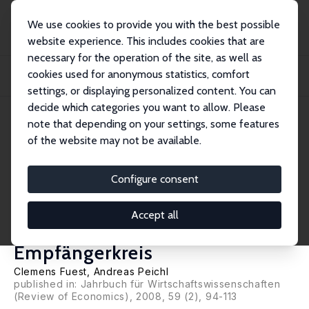
We use cookies to provide you with the best possible
website experience. This includes cookies that are
necessary for the operation of the site, as well as
Startseite
Publikationen
IZA Standpunkte
cookies used for anonymous statistics, comfort
Grundeinkommen vs. Kombilohn: Beschäftigungs- und
Finanzierungswirkungen und Unt...
settings, or displaying personalized content. You can
decide which categories you want to allow. Please
IZA Standpunkt Nr. 11
May 2009
note that depending on your settings, some features
of the website may not be available.
Grundeinkommen vs.
Kombilohn: Beschäftigungs-
Configure consent
und Finanzierungswirkungen
Accept all
und Unterschiede im
Empfängerkreis
Clemens Fuest
,
Andreas Peichl
published in: Jahrbuch für Wirtschaftswissenschaften
(Review of Economics), 2008, 59 (2), 94-113