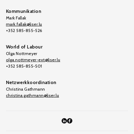
Kommunikation
Mark Fallak
mark.fallak@liser.lu
+352 585-855-526
World of Labour
Olga Nottmeyer
olga.nottmeyer-ext@liser.lu
+352 585-855-501
Netzwerkkoordination
Christina Gathmann
christina.gathmann@liser.lu