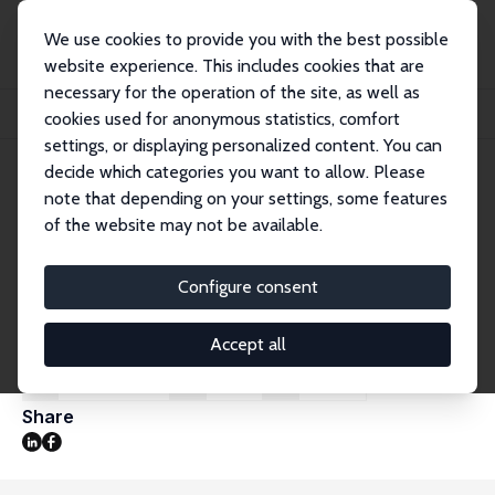
We use cookies to provide you with the best possible
website experience. This includes cookies that are
necessary for the operation of the site, as well as
Startseite
Publikationen
IZA Research Reports
cookies used for anonymous statistics, comfort
Atypische Beschäftigung und Niedriglohnarbeit
settings, or displaying personalized content. You can
decide which categories you want to allow. Please
IZA Research Report No. 25
April 2010
note that depending on your settings, some features
Atypische Beschäftigung und
of the website may not be available.
Niedriglohnarbeit
Configure consent
Werner Eichhorst
,
Paul Marx
,
Eric Thode
Bericht auf Basis eines Projekts im Auftrag der
Bertelsmann Stiftung, Bonn 2010 (55 Seiten)
Accept all
DOWNLOAD
CITE
PRINT
Share