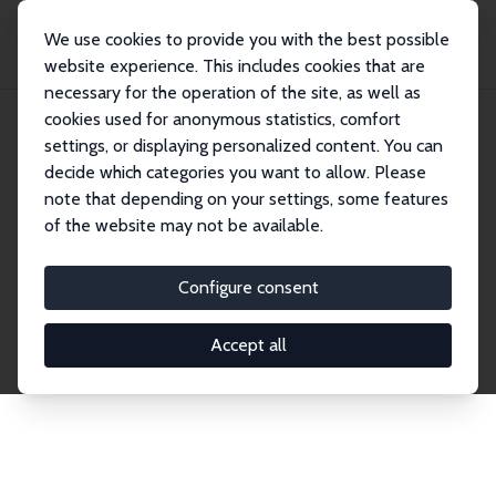
We use cookies to provide you with the best possible
website experience. This includes cookies that are
necessary for the operation of the site, as well as
cookies used for anonymous statistics, comfort
settings, or displaying personalized content. You can
Publikationen
decide which categories you want to allow. Please
note that depending on your settings, some features
Zu unseren zentralen Publikationsformaten gehören
of the website may not be available.
die IZA Discussion Paper Series und die World of
Labour. Beiträge aus anderen IZA-Reihen, die vor
Configure consent
2026 veröffentlicht wurden, sind weiterhin auf den
persönlichen Profilseiten der Autorinnen und
Accept all
Autoren verfügbar.