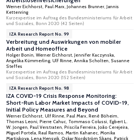
Arbeitslosenversicherungen
Werner Eichhorst
,
Paul Marx
,
Johannes Brunner
,
Jannis
Kettenring
Kurzexpertise im Auftrag des Bundesministeriums für Arbeit
und Soziales, Bonn 2020 (42 Seiten)
IZA Research Report No. 99
Verbreitung und Auswirkungen von mobiler
Arbeit und Homeoffice
Holger Bonin
,
Werner Eichhorst
,
Jennifer Kaczynska
,
Angelika Kümmerling
,
Ulf Rinne
, Annika Scholten,
Susanne
Steffes
Kurzexpertise im Auftrag des Bundesministeriums für Arbeit
und Soziales, Bonn 2020 (152 Seiten)
IZA Research Report No. 98
IZA COVID-19 Crisis Response Monitoring:
Short-Run Labor Market Impacts of COVID-19,
Initial Policy Measures and Beyond
Werner Eichhorst
,
Ulf Rinne
,
Paul Marx
,
René Böheim
,
Thomas Leoni
,
Pierre Cahuc
,
Tommaso Colussi
,
Egbert L.
W. Jongen
, Paul Verstraten,
Priscila Ferreira
,
João Cerejeira
,
Miguel Portela
,
Raul Ramos
,
Martin Kahanec
, Monika
Martiskova,
Lena Hensvik
,
Oskar Nordström Skans
,
Patrick