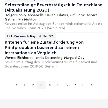
Selbstständige Erwerbstätigkeit in Deutschland
(Aktualisierung 2020)
Holger Bonin
,
Annabelle Krause-Pilatus
,
Ulf Rinne
,
Annica
Gehlen
,
Pia Molitor
Kurzexpertise im Auftrag des Bundesministeriums für Arbeit
und Soziales, Bonn 2020 (56 Seiten)
IZA Research Report No. 92
Kriterien für eine Zustellförderung von
Printprodukten basierend auf einem
internationalen Vergleich
Werner Eichhorst
,
Jannis Kettenring
,
Margard Ody
Studie im Auftrag des Bundesministeriums für Arbeit und
Soziales, Bonn 2019 (43 Seiten)
1
2
3
4
5
6
7
8