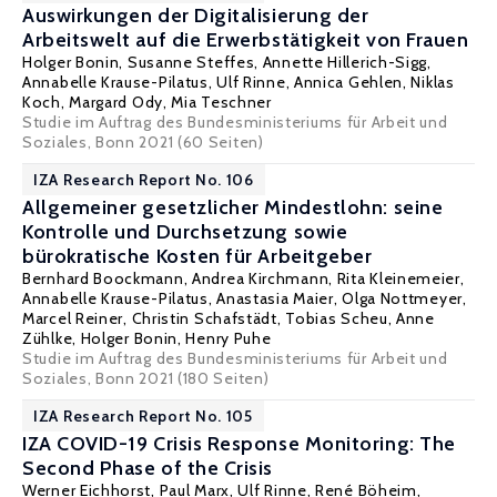
Auswirkungen der Digitalisierung der
Arbeitswelt auf die Erwerbstätigkeit von Frauen
Holger Bonin
,
Susanne Steffes
,
Annette Hillerich-Sigg
,
Annabelle Krause-Pilatus
,
Ulf Rinne
,
Annica Gehlen
,
Niklas
Koch
,
Margard Ody
,
Mia Teschner
Studie im Auftrag des Bundesministeriums für Arbeit und
Soziales, Bonn 2021 (60 Seiten)
IZA Research Report No. 106
Allgemeiner gesetzlicher Mindestlohn: seine
Kontrolle und Durchsetzung sowie
bürokratische Kosten für Arbeitgeber
Bernhard Boockmann
,
Andrea Kirchmann
, Rita Kleinemeier,
Annabelle Krause-Pilatus
, Anastasia Maier,
Olga Nottmeyer
,
Marcel Reiner
, Christin Schafstädt,
Tobias Scheu
, Anne
Zühlke,
Holger Bonin
, Henry Puhe
Studie im Auftrag des Bundesministeriums für Arbeit und
Soziales, Bonn 2021 (180 Seiten)
IZA Research Report No. 105
IZA COVID-19 Crisis Response Monitoring: The
Second Phase of the Crisis
Werner Eichhorst
,
Paul Marx
,
Ulf Rinne
,
René Böheim
,