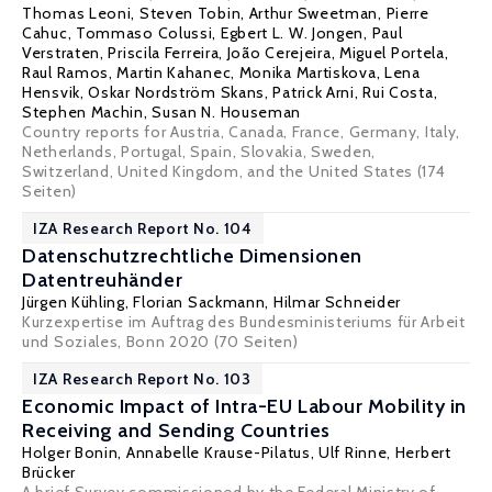
Thomas Leoni
, Steven Tobin,
Arthur Sweetman
,
Pierre
Cahuc
,
Tommaso Colussi
,
Egbert L. W. Jongen
, Paul
Verstraten,
Priscila Ferreira
,
João Cerejeira
,
Miguel Portela
,
Raul Ramos
,
Martin Kahanec
, Monika Martiskova,
Lena
Hensvik
,
Oskar Nordström Skans
,
Patrick Arni
,
Rui Costa
,
Stephen Machin
,
Susan N. Houseman
Country reports for Austria, Canada, France, Germany, Italy,
Netherlands, Portugal, Spain, Slovakia, Sweden,
Switzerland, United Kingdom, and the United States (174
Seiten)
IZA Research Report No. 104
Datenschutzrechtliche Dimensionen
Datentreuhänder
Jürgen Kühling
, Florian Sackmann,
Hilmar Schneider
Kurzexpertise im Auftrag des Bundesministeriums für Arbeit
und Soziales, Bonn 2020 (70 Seiten)
IZA Research Report No. 103
Economic Impact of Intra-EU Labour Mobility in
Receiving and Sending Countries
Holger Bonin
,
Annabelle Krause-Pilatus
,
Ulf Rinne
,
Herbert
Brücker