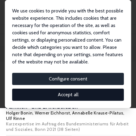
We use cookies to provide you with the best possible
website experience. This includes cookies that are
necessary for the operation of the site, as well as
Home
Publications
IZA Research Reports
cookies used for anonymous statistics, comfort
settings, or displaying personalized content. You can
decide which categories you want to allow. Please
Filters
note that depending on your settings, some features
of the website may not be available.
151 IZA Research Reports
Configure consent
IZA Research Report No. 111
Accept all
Auswirkungen der Corona-Krise auf das
Familien- und Erwerbsleben
Holger Bonin
,
Werner Eichhorst
,
Annabelle Krause-Pilatus
,
Ulf Rinne
Kurzexpertise im Auftrag des Bundesministeriums für Arbeit
und Soziales, Bonn 2021 (38 Seiten)