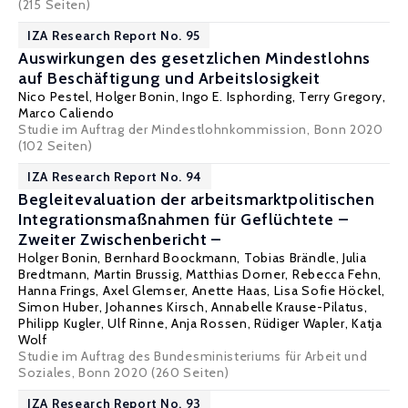
(215 Seiten)
IZA Research Report No. 95
Auswirkungen des gesetzlichen Mindestlohns
auf Beschäftigung und Arbeitslosigkeit
Nico Pestel
,
Holger Bonin
,
Ingo E. Isphording
,
Terry Gregory
,
Marco Caliendo
Studie im Auftrag der Mindestlohnkommission, Bonn 2020
(102 Seiten)
IZA Research Report No. 94
Begleitevaluation der arbeitsmarktpolitischen
Integrationsmaßnahmen für Geflüchtete –
Zweiter Zwischenbericht –
Holger Bonin
,
Bernhard Boockmann
,
Tobias Brändle
,
Julia
Bredtmann
,
Martin Brussig
, Matthias Dorner,
Rebecca Fehn
,
Hanna Frings
, Axel Glemser, Anette Haas,
Lisa Sofie Höckel
,
Simon Huber, Johannes Kirsch,
Annabelle Krause-Pilatus
,
Philipp Kugler,
Ulf Rinne
, Anja Rossen,
Rüdiger Wapler
, Katja
Wolf
Studie im Auftrag des Bundesministeriums für Arbeit und
Soziales, Bonn 2020 (260 Seiten)
IZA Research Report No. 93