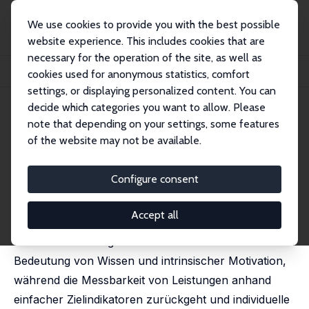
We use cookies to provide you with the best possible
website experience. This includes cookies that are
necessary for the operation of the site, as well as
Home
Publications
IZA Standpunkte
cookies used for anonymous statistics, comfort
New Pay: Welche Anreize funktionieren überhaupt noch?
settings, or displaying personalized content. You can
decide which categories you want to allow. Please
IZA Standpunkt Nr. 95
note that depending on your settings, some features
August 2019
of the website may not be available.
New Pay: Welche Anreize
funktionieren überhaupt noch?
Configure consent
Werner Eichhorst
,
Carolin Linckh
Accept all
Die Arbeitswelt wandelt sich hin zu komplexeren und
interaktiveren Tätigkeiten. Dabei wächst die
Bedeutung von Wissen und intrinsischer Motivation,
während die Messbarkeit von Leistungen anhand
einfacher Zielindikatoren zurückgeht und individuelle