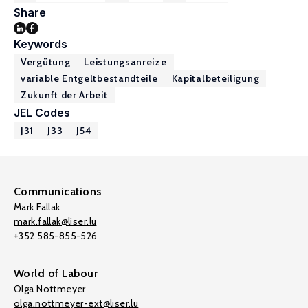
Share
Keywords
Vergütung
Leistungsanreize
variable Entgeltbestandteile
Kapitalbeteiligung
Zukunft der Arbeit
JEL Codes
J31
J33
J54
Communications
Mark Fallak
mark.fallak@liser.lu
+352 585-855-526
World of Labour
Olga Nottmeyer
olga.nottmeyer-ext@liser.lu