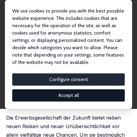
We use cookies to provide you with the best possible
website experience. This includes cookies that are
necessary for the operation of the site, as well as
Home
Publications
IZA Standpunkte
Reflexionen zur Zukunft der Arbeit
cookies used for anonymous statistics, comfort
settings, or displaying personalized content. You can
IZA Standpunkt Nr. 56
April 2013
decide which categories you want to allow. Please
Reflexionen zur Zukunft der
note that depending on your settings, some features
of the website may not be available.
Arbeit
Klaus F. Zimmermann
Configure consent
published in: Holger Hinte und Klaus F. Zimmermann
(Eds.), Zeitenwende auf dem Arbeitsmarkt. Wie der
demographische Wandel die Erwerbsgesellschaft
Accept all
verändert, Bundeszentrale für Politische Bildung, Bonn
2013, S. 14 - 61.
Die Erwerbsgesellschaft der Zukunft bietet neben
neuen Risiken und neuer Unübersichtlichkeit vor
allem vielfältige neue Chancen. Um sie bestmöglich