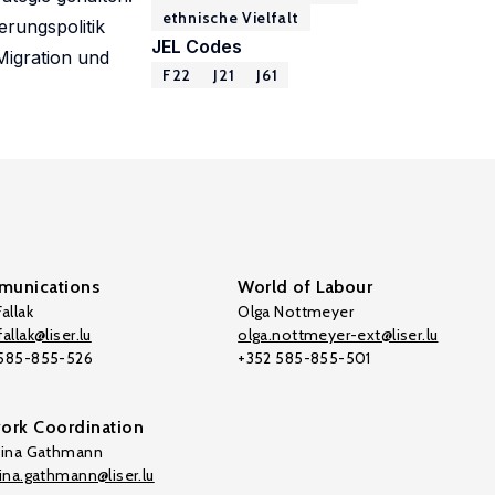
ethnische Vielfalt
erungspolitik
JEL Codes
Migration und
F22
J21
J61
unications
World of Labour
allak
Olga Nottmeyer
allak@liser.lu
olga.nottmeyer-ext@liser.lu
 585-855-526
+352 585-855-501
ork Coordination
tina Gathmann
tina.gathmann@liser.lu