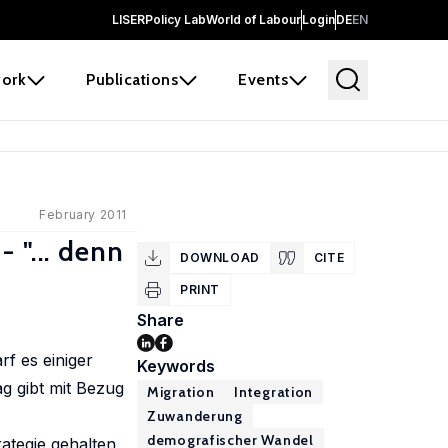
LISER
Policy Lab
World of Labour
Login
DE
EN
ork
Publications
Events
February 2011
 "... denn
DOWNLOAD
CITE
PRINT
Share
f es einiger
Keywords
g gibt mit Bezug
Migration
Integration
Zuwanderung
demografischer Wandel
ategie gehalten.