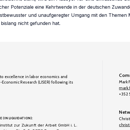
ischer Potenziale eine Kehrtwende in der deutschen Zuwand
selbstbewusster und unaufgeregter Umgang mit den Themen 
 bislang nicht gefunden hat.
Comm
to excellence in labor economics and
Mark F
o-Economic Research (LISER) following its
mark.f
+352
Netw
E (IN LIQUIDATION):
Chris
chris
nstitut zur Zukunft der Arbeit GmbH i. L.