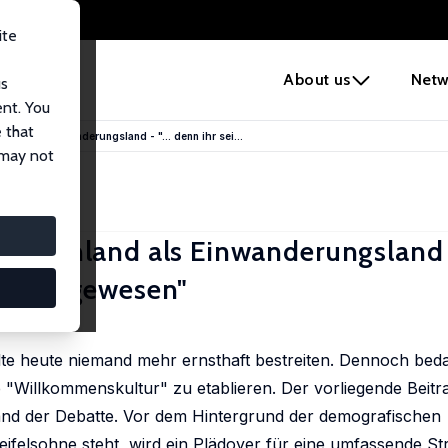
ite
e
About us
Netw
us
ent. You
 that
land als Einwanderungsland - "... denn ihr sei...
 may not
eutschland als Einwanderungsland -
gypten gewesen"
lte heute niemand mehr ernsthaft bestreiten. Dennoch bedar
 "Willkommenskultur" zu etablieren. Der vorliegende Beitra
Stand der Debatte. Vor dem Hintergrund der demografischen
elsohne steht, wird ein Plädoyer für eine umfassende Str