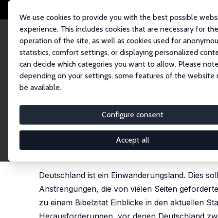
We use cookies to provide you with the best possible webs
experience. This includes cookies that are necessary for th
operation of the site, as well as cookies used for anonymo
statistics, comfort settings, or displaying personalized cont
can decide which categories you want to allow. Please note
Home
Publications
IZA Standpunkte
Migration und Integration: Deutsch
depending on your settings, some features of the website
be available.
IZA Standpunkt Nr. 35
Configure consent
Migration und Integration: D
ihr seid selbst Fremde in Ä
Accept all
Klaus F. Zimmermann
Deutschland ist ein Einwanderungsland. Dies sol
Anstrengungen, die von vielen Seiten geforderte
zu einem Bibelzitat Einblicke in den aktuellen 
Herausforderungen, vor denen Deutschland zweif