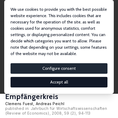
We use cookies to provide you with the best possible
website experience. This includes cookies that are
necessary for the operation of the site, as well as
Home
Publications
IZA Standpunkte
cookies used for anonymous statistics, comfort
Grundeinkommen vs. Kombilohn: Beschäftigungs- und
Finanzierungswirkungen und Unt...
settings, or displaying personalized content. You can
decide which categories you want to allow. Please
IZA Standpunkt Nr. 11
May 2009
note that depending on your settings, some features
of the website may not be available.
Grundeinkommen vs.
Kombilohn: Beschäftigungs-
Configure consent
und Finanzierungswirkungen
Accept all
und Unterschiede im
Empfängerkreis
Clemens Fuest
,
Andreas Peichl
published in: Jahrbuch für Wirtschaftswissenschaften
(Review of Economics), 2008, 59 (2), 94-113