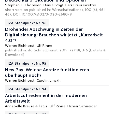
Deutschland: Situation und Optionen
Stephan L. Thomsen
,
Daniel Vogt
, Lars Brausewetter
short version published in: Wirtschaftsdienst, 100 (6), 461-
467. DOI: 10.1007/s10273-020-2680-9
IZA Standpunkt Nr. 96
Drohender Abschwung in Zeiten der
Digitalisierung: Brauchen wir jetzt „Kurzarbeit
4.0“?
Werner Eichhorst
,
Ulf Rinne
published in: ifo Schnelldienst, 2019, 72 (18), 3-6
[Details &
Download]
IZA Standpunkt Nr. 95
New Pay: Welche Anreize funktionieren
überhaupt noch?
Werner Eichhorst
,
Carolin Linckh
IZA Standpunkt Nr. 94
Arbeitszufriedenheit in der modernen
Arbeitswelt
Annabelle Krause-Pilatus
,
Ulf Rinne
,
Hilmar Schneider