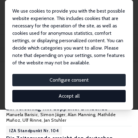
We use cookies to provide you with the best possible
website experience. This includes cookies that are
necessary for the operation of the site, as well as
Home
Publications
IZA Standpunkte
cookies used for anonymous statistics, comfort
settings, or displaying personalized content. You can
decide which categories you want to allow. Please
Filters
note that depending on your settings, some features
of the website may not be available.
105 IZA Standpunkte
Configure consent
IZA Standpunkt Nr. 105
Accept all
Einwanderung klug, einfach und fair gestalten:
Ein Vorschlag mit doppelter Dividende
Manuela Barisic
,
Simon Jäger
,
Alan Manning
, Mathilde
Muñoz,
Ulf Rinne
,
Jan Stuhler
IZA Standpunkt Nr. 104