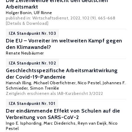
Die Zeitenwende erreicht den deutschen
Arbeitsmarkt
Holger Bonin
,
Ulf Rinne
published in: Wirtschaftsdienst, 2022, 102 (9), 665-668
[Details & Download]
IZA Standpunkt Nr. 103
Die EU – Vorreiter im weltweiten Kampf gegen
den Klimawandel?
Renate Neubäumer
IZA Standpunkt Nr. 102
Geschlechtsspezifische Arbeitsmarktwirkung
der Covid-19-Pandemie
Hannah Illing
,
Michael Oberfichtner
,
Nico Pestel
,
Johannes F.
Schmieder
,
Simon Trenkle
Zeitgleich erschienen als IAB-Kurzbericht 3/2022
IZA Standpunkt Nr. 101
Der eindämmende Effekt von Schulen auf die
Verbreitung von SARS-CoV-2
Ingo E. Isphording
,
Marc Diederichs
,
Reyn van Ewijk
,
Nico
Pestel