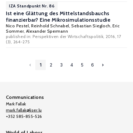
IZA Standpunkt Nr. 86
Ist eine Glättung des Mittelstandsbauchs
finanzierbar? Eine Mikrosimulationsstudie
Nico Pestel
,
Reinhold Schnabel
,
Sebastian Siegloch
,
Eric
Sommer
,
Alexander Spermann
published in: Perspektiven der Wirtschaftspolitik, 2016, 17
(3), 264-275
1
2
3
4
5
6
Communications
Mark Fallak
mark.fallak@liser.lu
+352 585-855-526
World of Labour