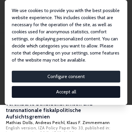
We use cookies to provide you with the best possible
website experience. This includes cookies that are
necessary for the operation of the site, as well as
Home
Publications
IZA Standpunkte
cookies used for anonymous statistics, comfort
settings, or displaying personalized content. You can
decide which categories you want to allow. Please
Filters
note that depending on your settings, some features
of the website may not be available.
105 IZA Standpunkte
Configure consent
IZA Standpunkt Nr. 45
Accept all
Eine Herausforderung für die G20: Global
vereinbarte Schuldenbremsen und
transnationale fiskalpolitische
Aufsichtsgremien
Mathias Dolls
,
Andreas Peichl
,
Klaus F. Zimmermann
English version, IZA Policy Paper No 33, published in: