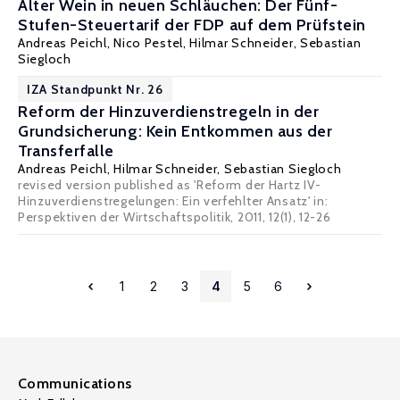
Alter Wein in neuen Schläuchen: Der Fünf-
Stufen-Steuertarif der FDP auf dem Prüfstein
Andreas Peichl
,
Nico Pestel
,
Hilmar Schneider
,
Sebastian
Siegloch
IZA Standpunkt Nr. 26
Reform der Hinzuverdienstregeln in der
Grundsicherung: Kein Entkommen aus der
Transferfalle
Andreas Peichl
,
Hilmar Schneider
,
Sebastian Siegloch
revised version published as 'Reform der Hartz IV-
Hinzuverdienstregelungen: Ein verfehlter Ansatz' in:
Perspektiven der Wirtschaftspolitik, 2011, 12(1), 12-26
1
2
3
4
5
6
Communications