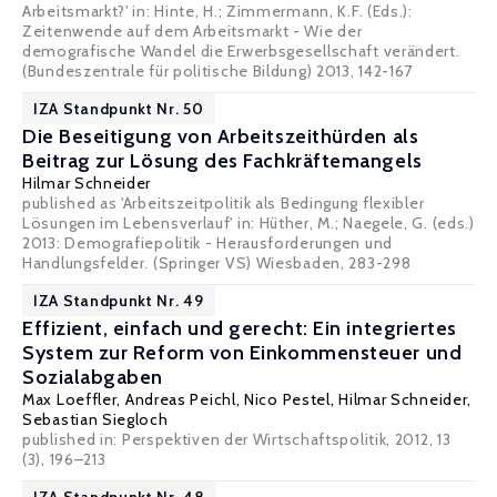
Arbeitsmarkt?' in: Hinte, H.; Zimmermann, K.F. (Eds.):
Zeitenwende auf dem Arbeitsmarkt - Wie der
demografische Wandel die Erwerbsgesellschaft verändert.
(Bundeszentrale für politische Bildung) 2013, 142-167
IZA Standpunkt Nr. 50
Die Beseitigung von Arbeitszeithürden als
Beitrag zur Lösung des Fachkräftemangels
Hilmar Schneider
published as 'Arbeitszeitpolitik als Bedingung flexibler
Lösungen im Lebensverlauf' in: Hüther, M.; Naegele, G. (eds.)
2013: Demografiepolitik - Herausforderungen und
Handlungsfelder. (Springer VS) Wiesbaden, 283-298
IZA Standpunkt Nr. 49
Effizient, einfach und gerecht: Ein integriertes
System zur Reform von Einkommensteuer und
Sozialabgaben
Max Loeffler
,
Andreas Peichl
,
Nico Pestel
,
Hilmar Schneider
,
Sebastian Siegloch
published in:
Perspektiven der Wirtschaftspolitik, 2012, 13
(3), 196–213