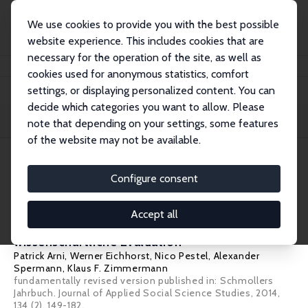
We use cookies to provide you with the best possible
website experience. This includes cookies that are
necessary for the operation of the site, as well as
Home
Publications
IZA Standpunkte
cookies used for anonymous statistics, comfort
settings, or displaying personalized content. You can
decide which categories you want to allow. Please
Filters
note that depending on your settings, some features
of the website may not be available.
105 IZA Standpunkte
Configure consent
IZA Standpunkt Nr. 65
Accept all
Kein Mindestlohn ohne unabhängige
wissenschaftliche Evaluation
Patrick Arni
,
Werner Eichhorst
,
Nico Pestel
,
Alexander
Spermann
,
Klaus F. Zimmermann
fundamentally
revised version
published in: Schmollers
Jahrbuch. Journal of Applied Social Science Studies, 2014,
134 (2), 149-182.