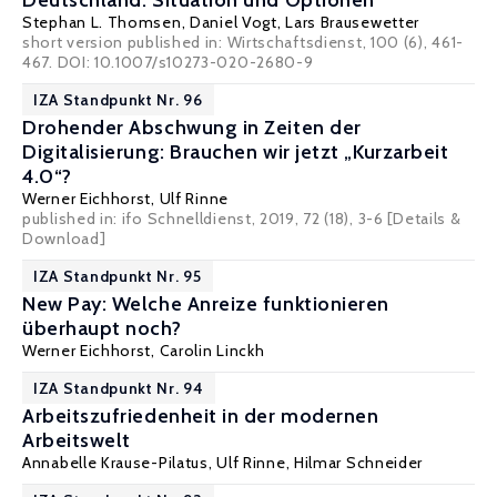
Deutschland: Situation und Optionen
Stephan L. Thomsen
,
Daniel Vogt
, Lars Brausewetter
short version published in: Wirtschaftsdienst, 100 (6), 461-
467. DOI: 10.1007/s10273-020-2680-9
IZA Standpunkt Nr. 96
Drohender Abschwung in Zeiten der
Digitalisierung: Brauchen wir jetzt „Kurzarbeit
4.0“?
Werner Eichhorst
,
Ulf Rinne
published in: ifo Schnelldienst, 2019, 72 (18), 3-6
[Details &
Download]
IZA Standpunkt Nr. 95
New Pay: Welche Anreize funktionieren
überhaupt noch?
Werner Eichhorst
,
Carolin Linckh
IZA Standpunkt Nr. 94
Arbeitszufriedenheit in der modernen
Arbeitswelt
Annabelle Krause-Pilatus
,
Ulf Rinne
,
Hilmar Schneider