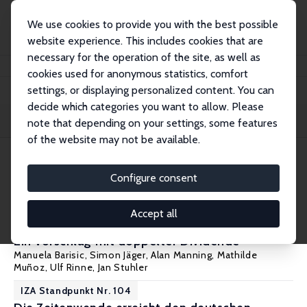
We use cookies to provide you with the best possible
website experience. This includes cookies that are
necessary for the operation of the site, as well as
Home
Publications
IZA Standpunkte
cookies used for anonymous statistics, comfort
settings, or displaying personalized content. You can
decide which categories you want to allow. Please
Filters
note that depending on your settings, some features
of the website may not be available.
105 IZA Standpunkte
Configure consent
IZA Standpunkt Nr. 105
Accept all
Einwanderung klug, einfach und fair gestalten:
Ein Vorschlag mit doppelter Dividende
Manuela Barisic
,
Simon Jäger
,
Alan Manning
, Mathilde
Muñoz,
Ulf Rinne
,
Jan Stuhler
IZA Standpunkt Nr. 104