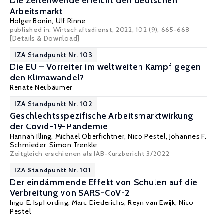
Die Zeitenwende erreicht den deutschen
Arbeitsmarkt
Holger Bonin
,
Ulf Rinne
published in: Wirtschaftsdienst, 2022, 102 (9), 665-668
[Details & Download]
IZA Standpunkt Nr. 103
Die EU – Vorreiter im weltweiten Kampf gegen
den Klimawandel?
Renate Neubäumer
IZA Standpunkt Nr. 102
Geschlechtsspezifische Arbeitsmarktwirkung
der Covid-19-Pandemie
Hannah Illing
,
Michael Oberfichtner
,
Nico Pestel
,
Johannes F.
Schmieder
,
Simon Trenkle
Zeitgleich erschienen als IAB-Kurzbericht 3/2022
IZA Standpunkt Nr. 101
Der eindämmende Effekt von Schulen auf die
Verbreitung von SARS-CoV-2
Ingo E. Isphording
,
Marc Diederichs
,
Reyn van Ewijk
,
Nico
Pestel