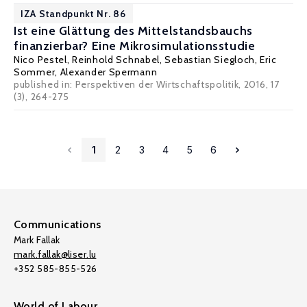
IZA Standpunkt Nr. 86
Ist eine Glättung des Mittelstandsbauchs
finanzierbar? Eine Mikrosimulationsstudie
Nico Pestel
,
Reinhold Schnabel
,
Sebastian Siegloch
,
Eric
Sommer
,
Alexander Spermann
published in: Perspektiven der Wirtschaftspolitik, 2016, 17
(3), 264-275
1
2
3
4
5
6
Communications
Mark Fallak
mark.fallak@liser.lu
+352 585-855-526
World of Labour