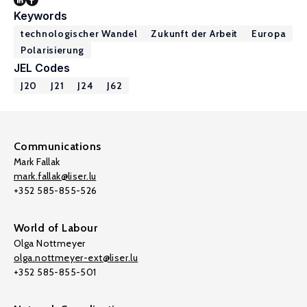
Keywords
technologischer Wandel
Zukunft der Arbeit
Europa
Polarisierung
JEL Codes
J20
J21
J24
J62
Communications
Mark Fallak
mark.fallak@liser.lu
+352 585-855-526
World of Labour
Olga Nottmeyer
olga.nottmeyer-ext@liser.lu
+352 585-855-501