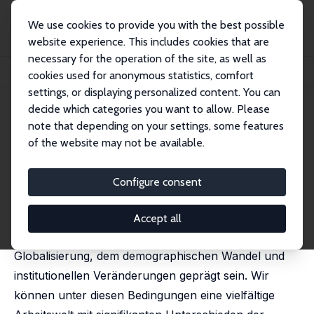
We use cookies to provide you with the best possible
website experience. This includes cookies that are
necessary for the operation of the site, as well as
Home
Publications
IZA Standpunkte
cookies used for anonymous statistics, comfort
Müssen wir vor der Zukunft der Arbeit Angst haben?
settings, or displaying personalized content. You can
decide which categories you want to allow. Please
IZA Standpunkt Nr. 81
June 2015
note that depending on your settings, some features
Müssen wir vor der Zukunft der
of the website may not be available.
Arbeit Angst haben?
Configure consent
Werner Eichhorst
Die künftige Arbeitswelt wird – wie bereits die jüngere
Accept all
Vergangenheit – vom technischen Fortschritt, der
Globalisierung, dem demographischen Wandel und
institutionellen Veränderungen geprägt sein. Wir
können unter diesen Bedingungen eine vielfältige