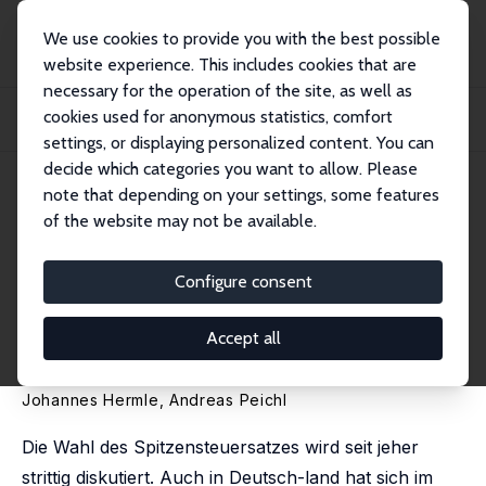
We use cookies to provide you with the best possible
website experience. This includes cookies that are
necessary for the operation of the site, as well as
Home
Publications
IZA Standpunkte
cookies used for anonymous statistics, comfort
Ist die Antwort wirklich 42? Die Frage nach dem optimalen Spitzensteuersatz
für...
settings, or displaying personalized content. You can
decide which categories you want to allow. Please
IZA Standpunkt Nr. 60
note that depending on your settings, some features
September 2013
of the website may not be available.
Ist die Antwort wirklich 42? Die
Frage nach dem optimalen
Configure consent
Spitzensteuersatz für
Accept all
Deutschland
Johannes Hermle
,
Andreas Peichl
Die Wahl des Spitzensteuersatzes wird seit jeher
strittig diskutiert. Auch in Deutsch-land hat sich im