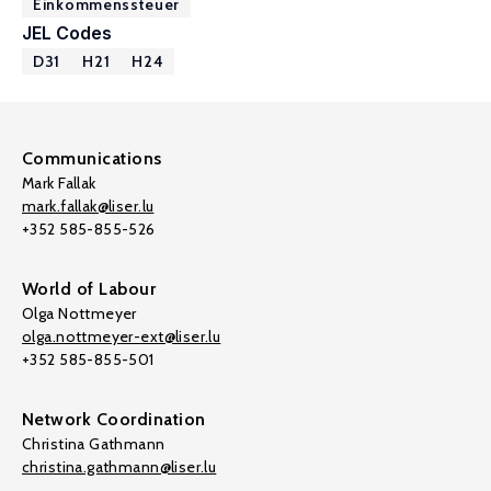
Einkommenssteuer
JEL Codes
D31
H21
H24
Communications
Mark Fallak
mark.fallak@liser.lu
+352 585-855-526
World of Labour
Olga Nottmeyer
olga.nottmeyer-ext@liser.lu
+352 585-855-501
Network Coordination
Christina Gathmann
christina.gathmann@liser.lu