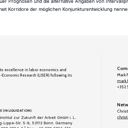
er Prognosen und die alternative Angaben von Intervallpr
eit Korridore der möglichen Konjunkturentwicklung nennen
Comm
to excellence in labor economics and
Mark F
o-Economic Research (LISER) following its
mark.f
+352
Netw
E (IN LIQUIDATION):
Chris
chris
nstitut zur Zukunft der Arbeit GmbH i. L.
-Lippe-Str. 5-9, 53113 Bonn. Germany