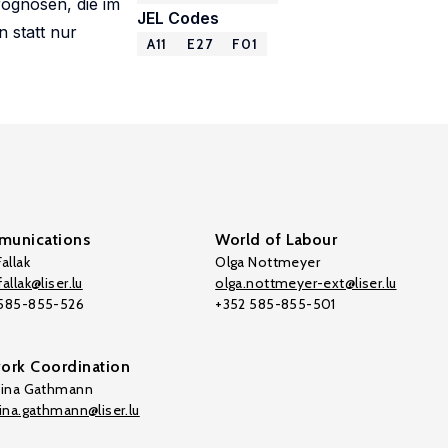
ognosen, die im
JEL Codes
 statt nur
A11
E27
F01
unications
World of Labour
allak
Olga Nottmeyer
allak@liser.lu
olga.nottmeyer-ext@liser.lu
 585-855-526
+352 585-855-501
ork Coordination
tina Gathmann
tina.gathmann@liser.lu