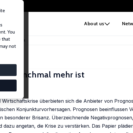
ite
e
About us
Netw
us
ent. You
 that
nchmal mehr ist
 may not
ger manchmal mehr ist
Wirtschaftskrise überbieten sich die Anbieter von Prognos
ischen Konjunkturvorhersagen. Prognosen beeinflussen V
on besonderer Brisanz. Überzeichnende Negativprognosen, 
nd dazu angetan, die Krise zu verstärken. Das Papier plädier