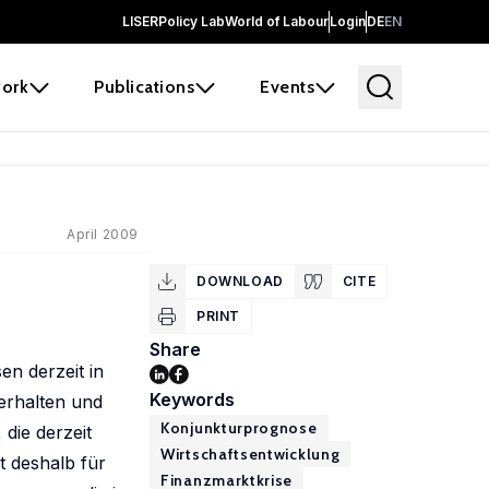
LISER
Policy Lab
World of Labour
Login
DE
EN
ork
Publications
Events
April 2009
DOWNLOAD
CITE
PRINT
Share
en derzeit in
Keywords
erhalten und
Konjunkturprognose
die derzeit
Wirtschaftsentwicklung
t deshalb für
Finanzmarktkrise