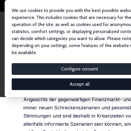
We use cookies to provide you with the best possible webs
experience. This includes cookies that are necessary for th
operation of the site, as well as cookies used for anonymo
statistics, comfort settings, or displaying personalized cont
can decide which categories you want to allow. Please note
Home
Publications
IZA Standpunkte
Prognosekrise: Warum weniger ma
depending on your settings, some features of the website
be available.
IZA Standpunkt Nr. 4
Configure consent
Prognosekrise: Warum weni
Klaus F. Zimmermann
Accept all
published in: Wirtschaftsdienst, 2 (2009), 86-90
Angesichts der gegenwärtigen Finanzmarkt- und 
immer neuen Schreckenszenarien und pessimist
Stimmungen und sind deshalb in Krisenzeiten v
allenfalls informierte Szenarien sein können, si