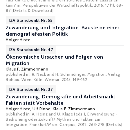
Fachkräfte braucht und wie ein solches System aussehen
kann' in: Perspektiven der Wirtschaftspolitik, 2016, 17 (1), 68-
87
[Details & Download]
IZA Standpunkt Nr. 55
Zuwanderung und Integration: Bausteine einer
demografiefesten Politik
Holger Hinte
IZA Standpunkt Nr. 47
Ökonomische Ursachen und Folgen von
Migration
Klaus F. Zimmermann
published in: R. Neck and H. Schmidinger, Migration, Verlag
Böhlau. Wien. Köln. Weimar. 2013, 149-162
IZA Standpunkt Nr. 37
Zuwanderung, Demografie und Arbeitsmarkt:
Fakten statt Vorbehalte
Holger Hinte
,
Ulf Rinne
,
Klaus F. Zimmermann
published in: A. Heinz and U. Kluge (eds.), Einwanderung -
Bedrohung oder Zukunft? Mythen und Fakten zur
Integration, Frankfurt/Main: Campus, 2012, 263-278
[Details]