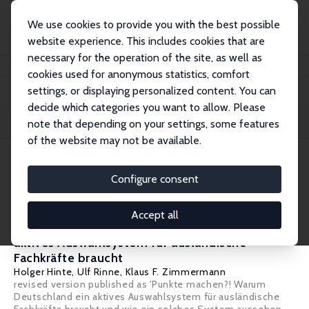
We use cookies to provide you with the best possible
website experience. This includes cookies that are
necessary for the operation of the site, as well as
Startseite
Publications
IZA Standpunkte
cookies used for anonymous statistics, comfort
settings, or displaying personalized content. You can
decide which categories you want to allow. Please
Filters
note that depending on your settings, some features
of the website may not be available.
5 IZA Standpunkte
Configure consent
IZA Standpunkt Nr. 79
Accept all
Punkte machen?! Warum Deutschland ein
aktives Auswahlsystem für ausländische
Fachkräfte braucht
Holger Hinte
,
Ulf Rinne
,
Klaus F. Zimmermann
revised version published as 'Punkte machen?! Warum
Deutschland ein aktives Auswahlsystem für ausländische