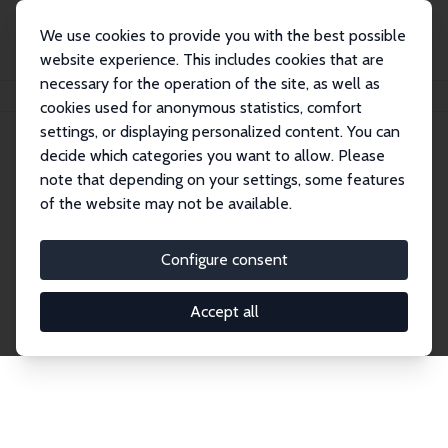
We use cookies to provide you with the best possible
website experience. This includes cookies that are
necessary for the operation of the site, as well as
Startseite
Publications
IZA Discussion Papers
cookies used for anonymous statistics, comfort
settings, or displaying personalized content. You can
decide which categories you want to allow. Please
Discussion Papers
note that depending on your settings, some features
of the website may not be available.
The IZA Discussion Paper Series makes new
research output by IZA staff and network members
Configure consent
accessible before it gets published in refereed
journals. Already comprising over 17,000 working
Accept all
papers, the series has become the premier outlet for
brand new research in the field. Submission
guidelines for authors.