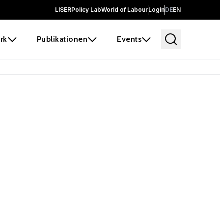
LISER
Policy Lab
World of Labour
Login
DE
EN
rk
Publikationen
Events