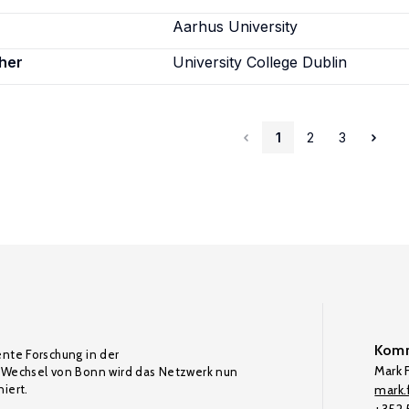
Aarhus University
her
University College Dublin
1
2
3
Komm
ente Forschung in der
Mark F
Wechsel von Bonn wird das Netzwerk nun
iert.
mark.f