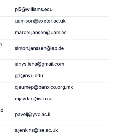
pj5@williams.edu
j.jamison@exeter.ac.uk
marcel.jansen@uam.es
h
simon.janssen@iab.de
janys.lena@gmail.com
gj1@nyu.edu
djaumep@banxico.org.mx
mjavdani@sfu.ca
nd
pavelj@yvc.ac.il
s.jenkins@lse.ac.uk