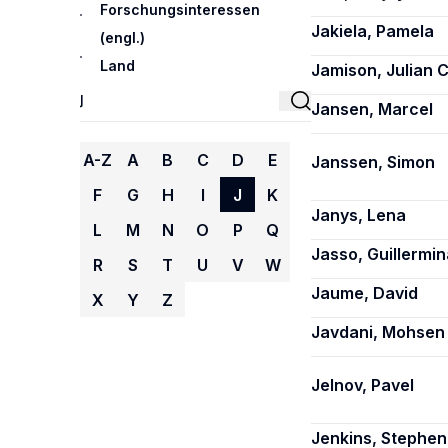
Forschungsinteressen
Jakiela, Pamela
(engl.)
Land
Jamison, Julian C
Jansen, Marcel
A-Z
A
B
C
D
E
Janssen, Simon
F
G
H
I
J
K
Janys, Lena
L
M
N
O
P
Q
Jasso, Guillermin
R
S
T
U
V
W
Jaume, David
X
Y
Z
Javdani, Mohsen
Jelnov, Pavel
Jenkins, Stephen 