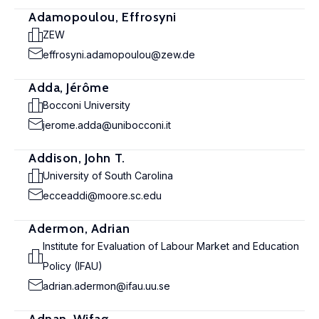
Adamopoulou, Effrosyni
ZEW
effrosyni.adamopoulou@zew.de
Adda, Jérôme
Bocconi University
jerome.adda@unibocconi.it
Addison, John T.
University of South Carolina
ecceaddi@moore.sc.edu
Adermon, Adrian
Institute for Evaluation of Labour Market and Education
Policy (IFAU)
adrian.adermon@ifau.uu.se