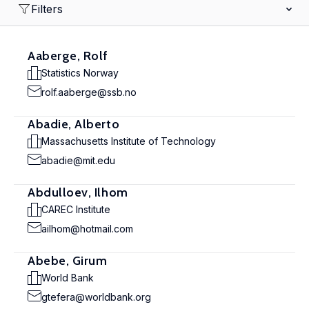
Filters
Aaberge, Rolf
Statistics Norway
rolf.aaberge@ssb.no
Abadie, Alberto
Massachusetts Institute of Technology
abadie@mit.edu
Abdulloev, Ilhom
CAREC Institute
ailhom@hotmail.com
Abebe, Girum
World Bank
gtefera@worldbank.org