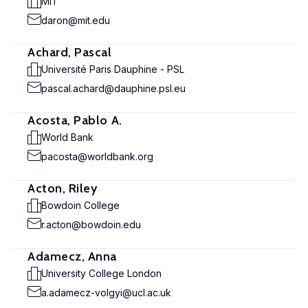
MIT
daron@mit.edu
Achard, Pascal
Université Paris Dauphine - PSL
pascal.achard@dauphine.psl.eu
Acosta, Pablo A.
World Bank
pacosta@worldbank.org
Acton, Riley
Bowdoin College
r.acton@bowdoin.edu
Adamecz, Anna
University College London
a.adamecz-volgyi@ucl.ac.uk