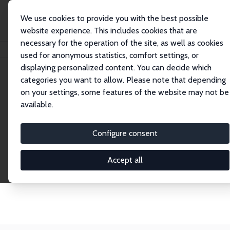
We use cookies to provide you with the best possible
website experience. This includes cookies that are
necessary for the operation of the site, as well as cookies
Startseite
Network
Suche
used for anonymous statistics, comfort settings, or
displaying personalized content. You can decide which
categories you want to allow. Please note that depending
Netzwerk-Suche
on your settings, some features of the website may not be
available.
Erkunden Sie unser globales Netzwerk aus über
2.000 Research Fellows und Affiliates von mehr als
Configure consent
450 Forschungseinrichtungen weltweit. Nutzen Sie
die Filter in der linken Spalte, um Ihre Suche
Accept all
einzugrenzen, und wählen Sie zwischen der Listen-
oder Profilansicht mit Foto.