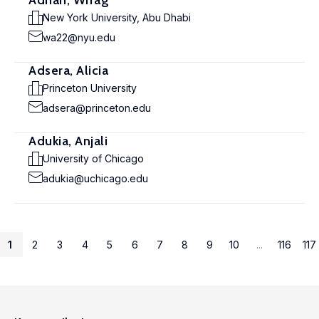
Adnan, Wifag
New York University, Abu Dhabi
wa22@nyu.edu
Adsera, Alicia
Princeton University
adsera@princeton.edu
Adukia, Anjali
University of Chicago
adukia@uchicago.edu
1
2
3
4
5
6
7
8
9
10
...
116
117