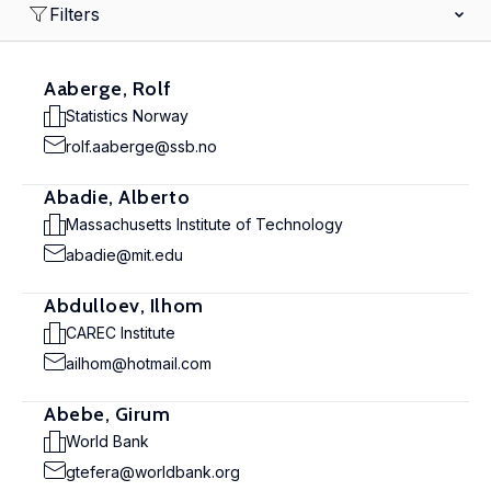
Filters
Aaberge, Rolf
Statistics Norway
rolf.aaberge@ssb.no
Abadie, Alberto
Massachusetts Institute of Technology
abadie@mit.edu
Abdulloev, Ilhom
CAREC Institute
ailhom@hotmail.com
Abebe, Girum
World Bank
gtefera@worldbank.org