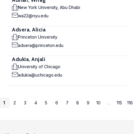
Adnan, Wifag
New York University, Abu Dhabi
wa22@nyu.edu
Adsera, Alicia
Princeton University
adsera@princeton.edu
Adukia, Anjali
University of Chicago
adukia@uchicago.edu
1
2
3
4
5
6
7
8
9
10
...
115
116