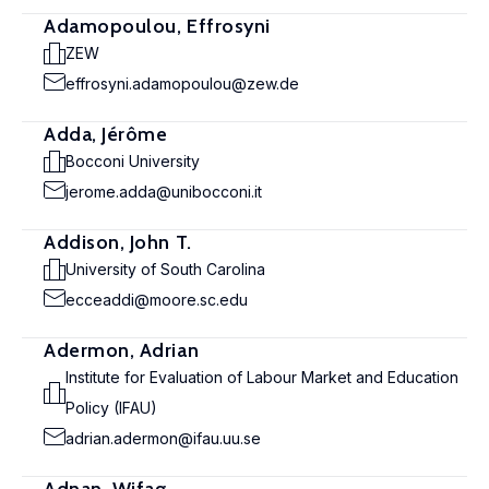
Adamopoulou, Effrosyni
ZEW
effrosyni.adamopoulou@zew.de
Adda, Jérôme
Bocconi University
jerome.adda@unibocconi.it
Addison, John T.
University of South Carolina
ecceaddi@moore.sc.edu
Adermon, Adrian
Institute for Evaluation of Labour Market and Education
Policy (IFAU)
adrian.adermon@ifau.uu.se