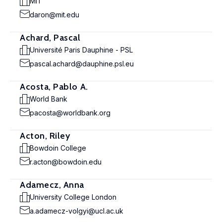
MIT
daron@mit.edu
Achard, Pascal
Université Paris Dauphine - PSL
pascal.achard@dauphine.psl.eu
Acosta, Pablo A.
World Bank
pacosta@worldbank.org
Acton, Riley
Bowdoin College
r.acton@bowdoin.edu
Adamecz, Anna
University College London
a.adamecz-volgyi@ucl.ac.uk