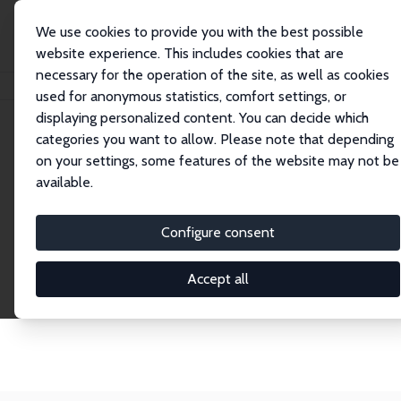
We use cookies to provide you with the best possible
website experience. This includes cookies that are
necessary for the operation of the site, as well as cookies
Startseite
Network
Suche
used for anonymous statistics, comfort settings, or
displaying personalized content. You can decide which
categories you want to allow. Please note that depending
Netzwerk-Suche
on your settings, some features of the website may not be
available.
Erkunden Sie unser globales Netzwerk aus über
2.000 Research Fellows und Affiliates von mehr als
Configure consent
450 Forschungseinrichtungen weltweit. Nutzen Sie
die Filter in der linken Spalte, um Ihre Suche
Accept all
einzugrenzen, und wählen Sie zwischen der Listen-
oder Profilansicht mit Foto.